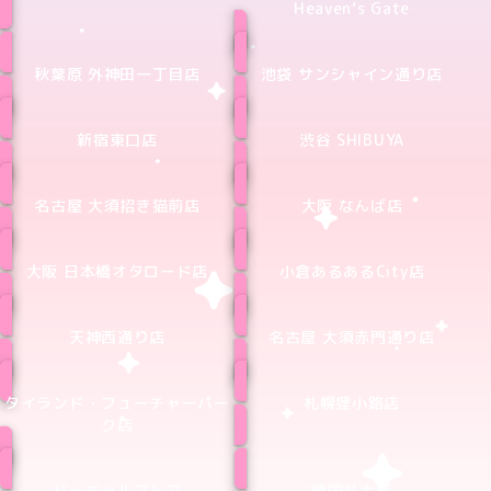
Heaven’s Gate
秋葉原 外神田一丁目店
池袋 サンシャイン通り店
新宿東口店
渋谷 SHIBUYA
名古屋 大須招き猫前店
大阪 なんば店
大阪 日本橋オタロード店
小倉あるあるCity店
天神西通り店
名古屋 大須赤門通り店
タイランド・フューチャーパー
札幌狸小路店
ク店
バーチャルストア
韓国弘大店