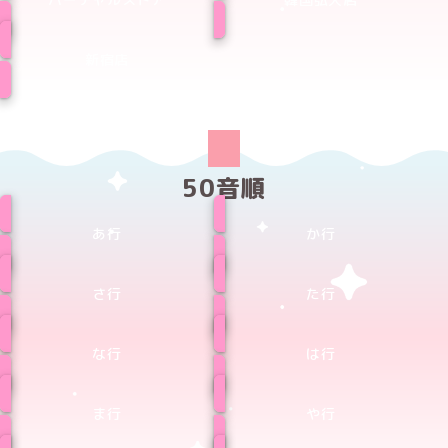
新宿店
50音順
あ行
か行
さ行
た行
な行
は行
ま行
や行