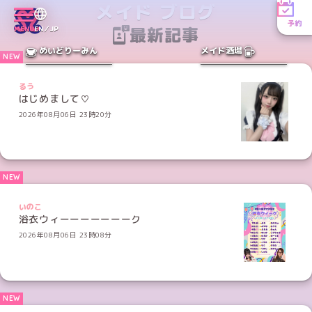
メイド ブログ
予約
最新記事
MENU
EN／JP
めいどりーみん
メイド酒場
るう
はじめまして♡
2026年08月06日 23時20分
いのこ
浴衣ウィーーーーーーーク
2026年08月06日 23時08分