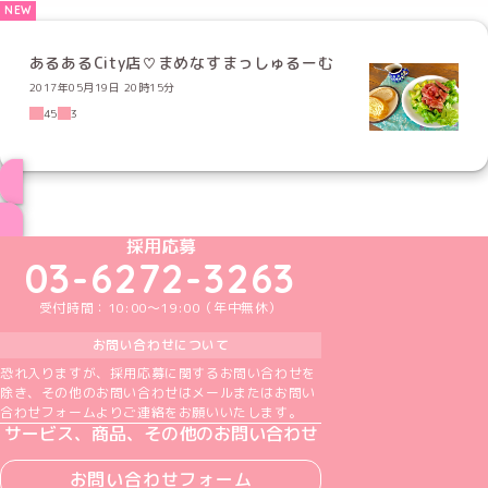
あるあるCity店♡まめなすまっしゅるーむ
2017年05月19日 20時15分
45
3
ブログ トップページへ
めいどりーみんTikTok公式アカウント
めいどりーみんX公式アカウント
めいどりーみんInstagram公式アカウント
めいどりーみんFacebook公式アカウン
めいどりーみんYouTube公式アカ
採用応募
03-6272-3263
受付時間：10:00～19:00（年中無休）
お問い合わせについて
恐れ入りますが、採用応募に関するお問い合わせを
除き、その他のお問い合わせはメールまたはお問い
合わせフォームよりご連絡をお願いいたします。
サービス、商品、その他のお問い合わせ
お問い合わせフォーム