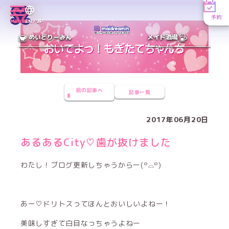
予約
MENU
EN／JP
めいどりーみん
メイド酒場
前の記事へ
記事一覧
2017年06月20日
あるあるCity♡歯が抜けました
わたし！ブログ更新しちゃうからー(꒪⌓꒪)
あー♡ドリトスってほんとおいしいよねー！
美味しすぎて白目なっちゃうよねー