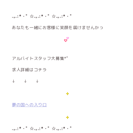
.｡.:*・ﾟ ☆.｡.:*・ﾟ ☆.｡.:*・ﾟ
あなたも一緒にお客様に笑顔を届けませんかっ
アルバイトスタッフ大募集*゜
求人詳細はコチラ
↓ ↓ ↓
夢の国への入り口
.｡.:*・ﾟ ☆.｡.:*・ﾟ ☆.｡.:*・ﾟ