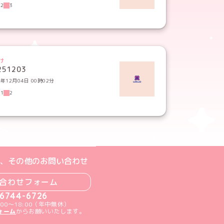
02
3
け
251203
5年12月04日 00時02分
01
2
ジへ
ト
m公式アカウント
book公式アカウント
ouTube公式アカウント
、その他のお問い合わせ
合わせフォーム
-6744-6726
00～18:00（年中無休）
ォーム
からお願いいたします。