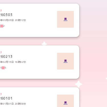
け
260303
6年03月03日 20時12分
8
2
け
260213
6年02月13日 16時02分
01
5
け
260101
6年01月01日 20時38分