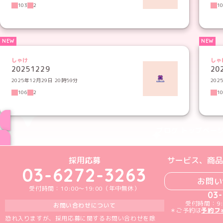
103
2
1
しゃけ
しゃ
20251229
20
2025年12月29日 20時59分
202
106
2
1
ブログ トップペー
めいどりーみんTikTok公式アカウン
めいどりーみんX公式アカウント
めいどりーみんInstagra
めいどりーみんFace
めいどりーみんY
採用応募
サービス、商品
03-6272-3263
お問い
受付時間：10:00～19:00（年中無休）
03
受付時間：9:
お問い合わせについて
＊ご予約は
予約フ
恐れ入りますが、採用応募に関するお問い合わせを除