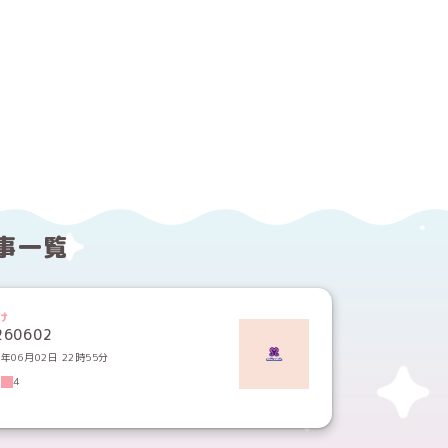
する
ebookでシェアする
事一覧
け
260602
6年06月02日 22時55分
4
4