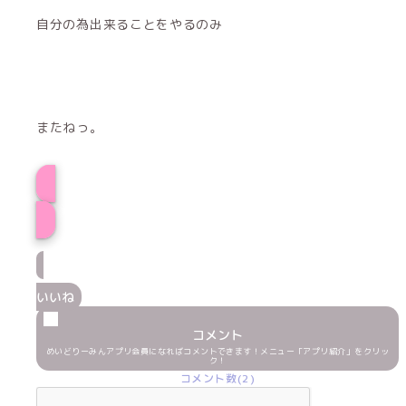
自分の為出来ることをやるのみ
またねっ。
しゃけプロフィー
いいね
コメント
めいどりーみんアプリ会員になればコメントできます！メニュー「アプリ紹介」をクリッ
ク！
コメント数(2)