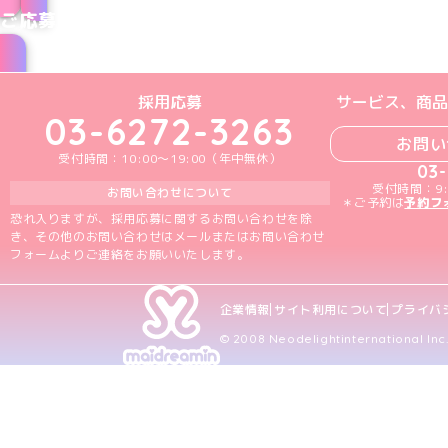
ご応募はこちら
めいどりーみんTikTok公式アカウン
めいどりーみんX公式アカウント
めいどりーみんInstagra
めいどりーみんFace
めいどりーみんY
採用応募
サービス、商品
03-6272-3263
お問い
受付時間：10:00～19:00（年中無休）
03
受付時間：9:
お問い合わせについて
＊ご予約は
予約フ
恐れ入りますが、採用応募に関するお問い合わせを除
き、その他のお問い合わせはメールまたはお問い合わせ
フォームよりご連絡をお願いいたします。
企業情報
サイト利用について
プライバ
© 2008 Neodelightinternational Inc