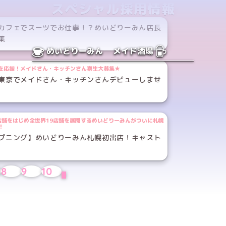
スペシャル採用情報
カフェでスーツでお仕事！？めいどりーみん店長
集
めいどりーみん
メイド酒場
を応援！メイドさん・キッチンさん寮生大募集★
東京でメイドさん・キッチンさんデビューしませ
店舗をはじめ全世界19店舗を展開するめいどりーみんがついに札幌
！
プニング】めいどりーみん札幌初出店！キャスト
8
9
10
NEXT
ちら