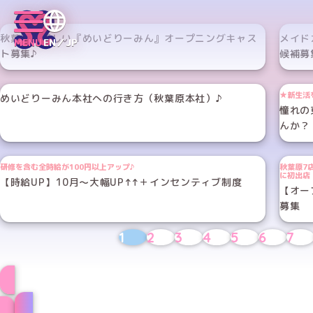
秋葉原に新しい『めいどりーみん』オープニングキャス
メイド
MENU
EN／JP
ト募集♪
候補募
★新生活
めいどりーみん本社への行き方（秋葉原本社）♪
憧れの
んか？
研修を含む全時給が100円以上アップ♪
秋葉原7
に初出店
【時給UP】10月～大幅UP↑↑＋インセンティブ制度
【オー
募集
1
2
3
4
5
6
7
メイドのお仕事はこ