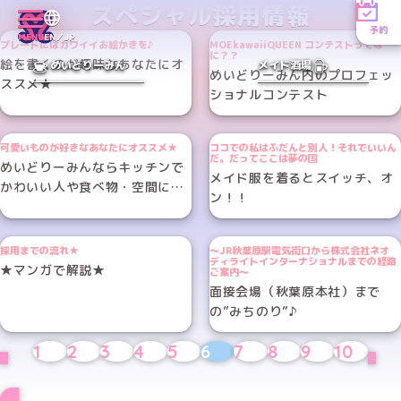
スペシャル採用情報
予約
MENU
EN／JP
プレートにはカワイイお絵かきを♪
MOEkawaiiQUEEN コンテストってな
に？？
絵を書くのが趣味なあなたにオ
めいどりーみん
メイド酒場
めいどりーみん内のプロフェッ
ススメ★
ショナルコンテスト
可愛いものが好きなあなたにオススメ★
ココでの私はふだんと別人！それでいいん
だ。だってここは夢の国
めいどりーみんならキッチンで
メイド服を着るとスイッチ、オ
かわいい人や食べ物・空間に囲
ン！！
まれてお仕事できます！
採用までの流れ★
～JR秋葉原駅電気街口から株式会社ネオ
ディライトインターナショナルまでの経路
★マンガで解説★
ご案内～
面接会場（秋葉原本社）まで
の”みちのり”♪
1
2
3
4
5
6
7
8
9
10
PREV
NE