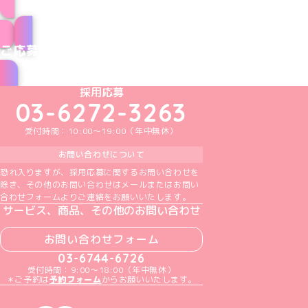
メイドのお仕事はこちら
ご応募はこちら
めいどりーみんTikTok公式アカウント
めいどりーみんX公式アカウント
めいどりーみんInstagram公式アカウント
めいどりーみんFacebook公式アカウン
めいどりーみんYouTube公式アカ
採用応募
03-6272-3263
受付時間：10:00～19:00（年中無休）
お問い合わせについて
恐れ入りますが、採用応募に関するお問い合わせを
除き、その他のお問い合わせはメールまたはお問い
合わせフォームよりご連絡をお願いいたします。
サービス、商品、その他のお問い合わせ
お問い合わせフォーム
03-6744-6726
受付時間：9:00～18:00（年中無休）
＊ご予約は
予約フォーム
からお願いいたします。