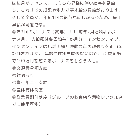
は毎月がチャンス。 もちろん昇格に伴い給与を見直
し、これまでの成果や能力で基本給の昇給があります。
そして全員が、年に1回の給与見直しがあるため、毎年
昇給が可能です。
◎年2回のボーナス（賞与）！！ 毎年2月と8月はボー
ナス月。 支給額は各回給与1か月分＋インセンティブ。
インセンティブは店舗実績と連動のため頑張りを正当に
評価されます。 年齢や性別も関係ないので、20歳前後
で100万円を超えるボーナスをもらう人も。
◎交通費全額支給
◎社宅あり
◎賞与年二回支給
◎産休育休制度
◎従業員割引制度（グループの飲食店や着物レンタル店
でも使用可能）