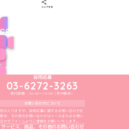
Xでシェアする
LINEでシェアする
Facebookでシェアする
シェアする
ご応募はこちら
メイドのお仕事はこちら
スペシャル採用情報一覧
めいどりーみんTikTok公式アカウント
めいどりーみんX公式アカウント
めいどりーみんInstagram公式アカウント
めいどりーみんFacebook公式アカウン
めいどりーみんYouTube公式アカ
採用応募
03-6272-3263
受付時間：10:00～19:00（年中無休）
お問い合わせについて
恐れ入りますが、採用応募に関するお問い合わせを
除き、その他のお問い合わせはメールまたはお問い
合わせフォームよりご連絡をお願いいたします。
サービス、商品、その他のお問い合わせ