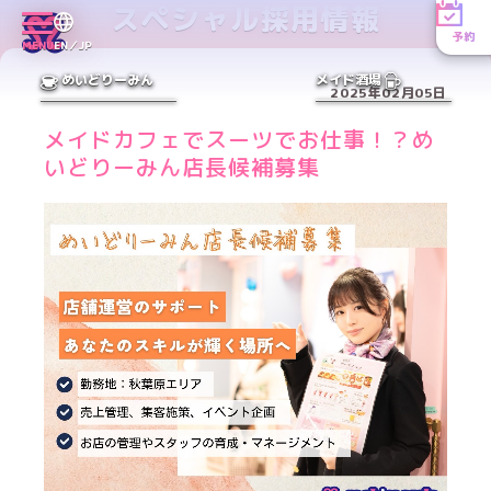
スペシャル採用情報
予約
MENU
EN／JP
めいどりーみん
メイド酒場
2025年02月05日
メイドカフェでスーツでお仕事！？め
いどりーみん店長候補募集