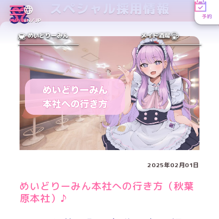
スペシャル採用情報
予約
MENU
EN／JP
めいどりーみん
メイド酒場
2025年02月01日
めいどりーみん本社への行き方（秋葉
原本社）♪