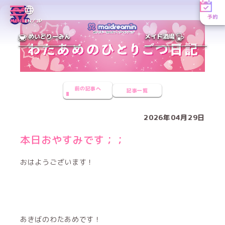
予約
MENU
EN／JP
めいどりーみん
メイド酒場
前の記事へ
記事一覧
2026年04月29日
本日おやすみです︎；；
おはようございます！
あきばのわたあめです！