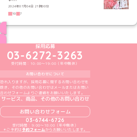
2024年07月04日 21時00分
10
7
ブログ トップページへ
めいどりーみんTikTok公式アカウント
めいどりーみんX公式アカウント
めいどりーみんInstagram公式アカウント
めいどりーみんFacebook公式アカウン
めいどりーみんYouTube公式アカ
採用応募
03-6272-3263
受付時間：10:00～19:00（年中無休）
お問い合わせについて
恐れ入りますが、採用応募に関するお問い合わせを
除き、その他のお問い合わせはメールまたはお問い
合わせフォームよりご連絡をお願いいたします。
サービス、商品、その他のお問い合わせ
お問い合わせフォーム
03-6744-6726
受付時間：9:00～18:00（年中無休）
＊ご予約は
予約フォーム
からお願いいたします。