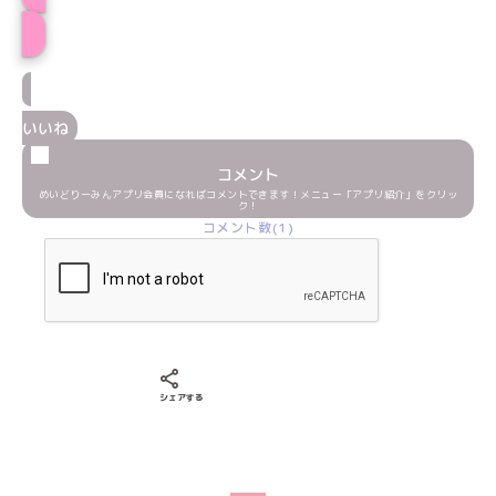
わたあめプロフィール
いいね
コメント
めいどりーみんアプリ会員になればコメントできます！メニュー「アプリ紹介」をクリッ
ク！
コメント数(1)
Xでシェアする
LINEでシェアする
Facebookでシェアする
シェアする