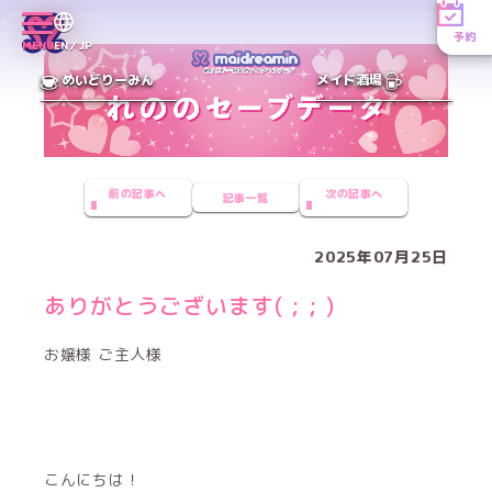
予約
MENU
EN／JP
めいどりーみん
メイド酒場
前の記事へ
次の記事へ
記事一覧
2025年07月25日
ありがとうございます( ; ; )
お嬢様 ご主人様
こんにちは！