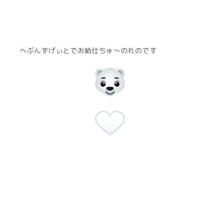
へぶんずげぃとでお給仕ちゅ〜のれのです