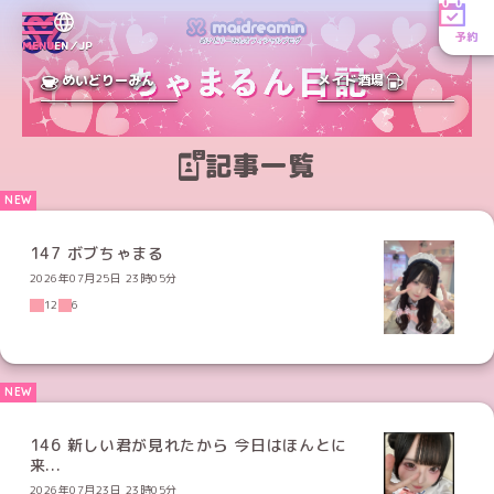
予約
MENU
EN／JP
めいどりーみん
メイド酒場
記事一覧
147 ボブちゃまる
2026年07月25日 23時05分
12
6
146 新しい君が見れたから 今日はほんとに
来...
2026年07月23日 23時05分