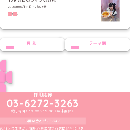
139 昨日のライブのお礼！
2026年06月11日 12時23分
6
0
NEXT
月別
テーマ別
ちゃまるプロフィール
ブログ トップページへ
めいどりーみんTikTok公式アカウント
めいどりーみんX公式アカウント
めいどりーみんInstagram公式アカウント
めいどりーみんFacebook公式アカウン
めいどりーみんYouTube公式アカ
採用応募
03-6272-3263
受付時間：10:00～19:00（年中無休）
お問い合わせについて
恐れ入りますが、採用応募に関するお問い合わせを