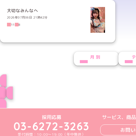
大切なみんなへ
2026年07月06日 21時42分
11
8
月別
しゆプロフィー
ブログ トップペー
めいどりーみんTikTok公式アカウン
めいどりーみんX公式アカウント
めいどりーみんInstagra
めいどりーみんFace
めいどりーみんY
採用応募
サービス、商品
03-6272-3263
お問い
受付時間：10:00～19:00（年中無休）