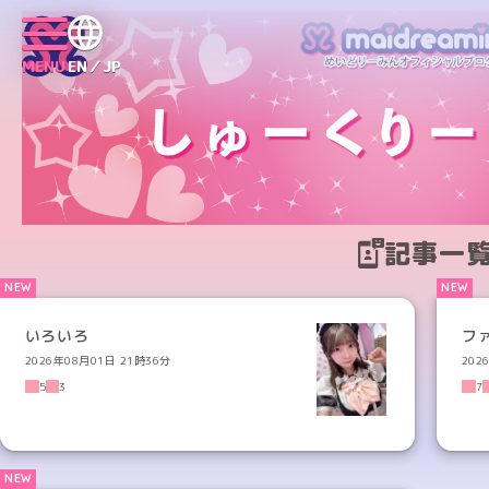
MENU
EN／JP
記事一
いろいろ
フ
2026年08月01日 21時36分
202
5
3
7