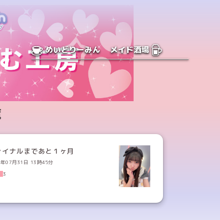
めいどりーみん
メイド酒場
覧
ァイナルまであと１ヶ月
6年07月31日 13時45分
3