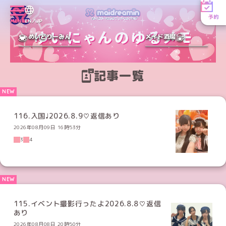
予約
MENU
EN／JP
めいどりーみん
メイド酒場
記事一覧
116.入国♩2026.8.9♡返信あり
2026年08月09日 16時53分
3
4
115.イベント撮影行ったよ2026.8.8♡返信
あり
2026年08月08日 20時50分