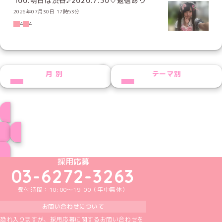
106.明日は渋谷♪2026.7.30♡返信あり
2026年07月30日 17時53分
4
4
NEXT
月別
テーマ別
ゆいにゃんプロフィール
ブログ トップページへ
めいどりーみんTikTok公式アカウント
めいどりーみんX公式アカウント
めいどりーみんInstagram公式アカウント
めいどりーみんFacebook公式アカウン
めいどりーみんYouTube公式アカ
採用応募
03-6272-3263
受付時間：10:00～19:00（年中無休）
お問い合わせについて
恐れ入りますが、採用応募に関するお問い合わせを