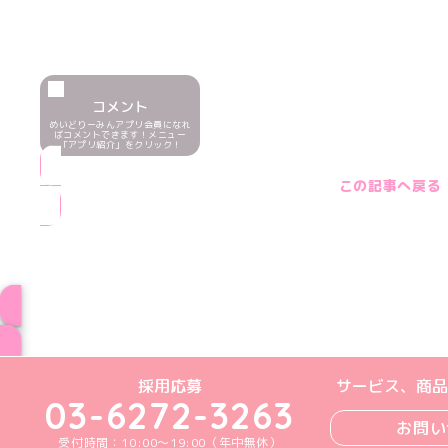
コメント
めいどりーみんアプリ会員になれ
ばコメントできます！メニュー
「アプリ紹介」をクリック！
この記事へ戻る
ブログ トップペー
めいどりーみんTikTok公式アカウン
めいどりーみんX公式アカウント
めいどりーみんInstagra
めいどりーみんFace
めいどりーみんY
採用応募
サービス、商品
03-6272-3263
お問い
受付時間：10:00～19:00（年中無休）