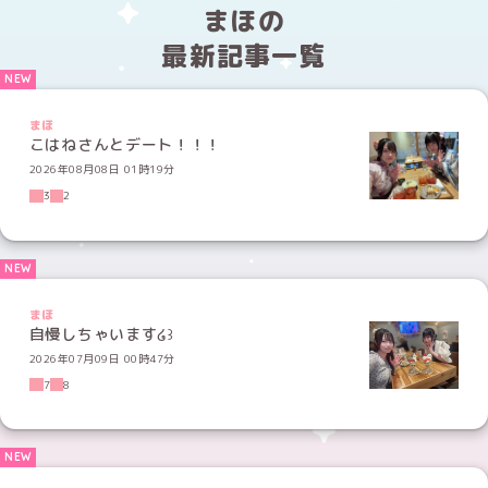
まほの
最新記事一覧
まほ
こはねさんとデート！！！
2026年08月08日 01時19分
3
2
まほ
自慢しちゃいます໒꒱
2026年07月09日 00時47分
7
8