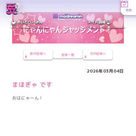
予約
MENU
EN／JP
めいどりーみん
メイド酒場
前の記事へ
次の記事へ
記事一覧
2026年03月04日
まほぎゃ です
おはにゃーん！