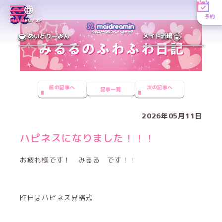
予約
MENU
EN／JP
めいどりーみん
メイド酒場
前の記事へ
次の記事へ
記事一覧
2026年05月11日
ハピネスになりました！！！
お疲れ様です！ みるる です！！
昨日はハピネス昇格式