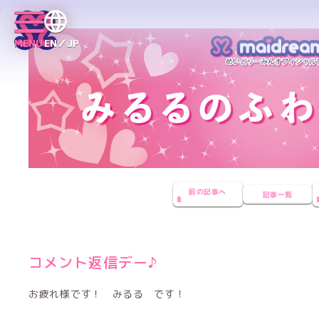
MENU
EN／JP
前の記事へ
記事一覧
コメント返信デー♪
お疲れ様です！ みるる です！