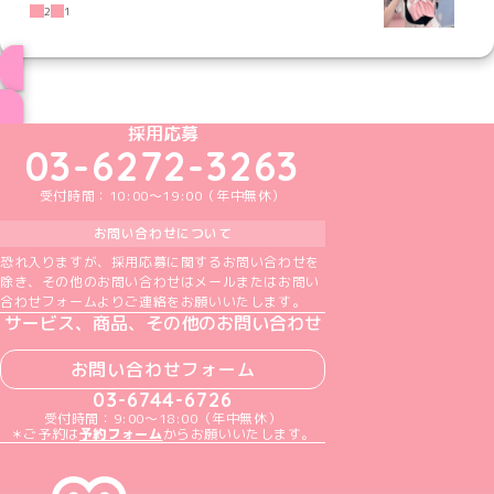
2
1
ブログ トップページへ
めいどりーみんTikTok公式アカウント
めいどりーみんX公式アカウント
めいどりーみんInstagram公式アカウント
めいどりーみんFacebook公式アカウン
めいどりーみんYouTube公式アカ
採用応募
03-6272-3263
受付時間：10:00～19:00（年中無休）
お問い合わせについて
恐れ入りますが、採用応募に関するお問い合わせを
除き、その他のお問い合わせはメールまたはお問い
合わせフォームよりご連絡をお願いいたします。
サービス、商品、その他のお問い合わせ
お問い合わせフォーム
03-6744-6726
受付時間：9:00～18:00（年中無休）
＊ご予約は
予約フォーム
からお願いいたします。