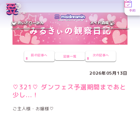
予約
MENU
EN／JP
めいどりーみん
メイド酒場
前の記事へ
次の記事へ
記事一覧
2026年05月13日
♡321♡ ダンフェス予選期間まであと
少し...！
ご主人様・お嬢様♡