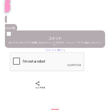
みるきぃプロフィール
いいね
コメント
めいどりーみんアプリ会員になればコメントできます！メニュー「アプリ紹介」をクリッ
ク！
コメント数(1)
Xでシェアする
LINEでシェアする
Facebookでシェアする
シェアする