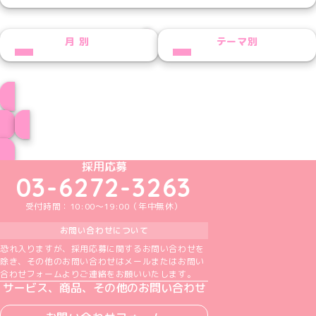
NEXT
月別
テーマ別
ひななプロフィール
ブログ トップページへ
めいどりーみんTikTok公式アカウント
めいどりーみんX公式アカウント
めいどりーみんInstagram公式アカウント
めいどりーみんFacebook公式アカウン
めいどりーみんYouTube公式アカ
採用応募
03-6272-3263
受付時間：10:00～19:00（年中無休）
お問い合わせについて
恐れ入りますが、採用応募に関するお問い合わせを
除き、その他のお問い合わせはメールまたはお問い
合わせフォームよりご連絡をお願いいたします。
サービス、商品、その他のお問い合わせ