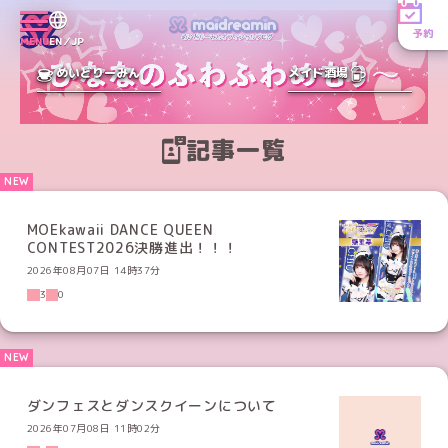
予約
MENU
EN／JP
めいどりーみん
メイド酒場
記事一覧
MOEkawaii DANCE QUEEN
CONTEST2026決勝進出！！！
2026年08月07日 14時37分
3
0
ダンフェスとダンスクイーンについて
2026年07月08日 11時02分