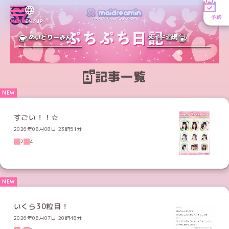
予約
MENU
EN／JP
めいどりーみん
メイド酒場
記事一覧
すごい！！☆
2026年08月08日 23時51分
2
4
いくら30粒目！
2026年08月07日 20時48分