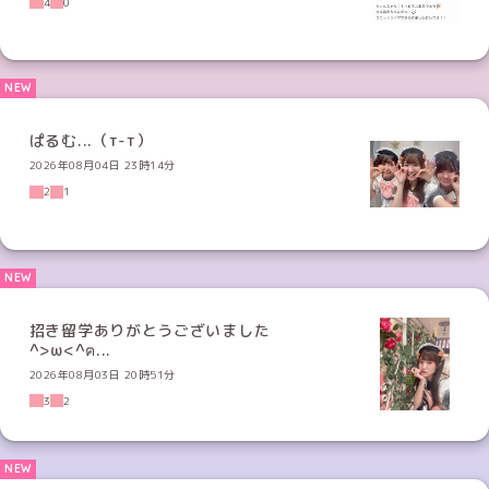
4
0
ぱるむ...（т-т）
2026年08月04日 23時14分
2
1
招き留学ありがとうございました
^>ω<^ฅ...
2026年08月03日 20時51分
3
2