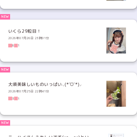
いくら29粒目！
2026年07月26日 23時01分
6
1
大須美味しいものいっぱい⸜(*ˊᗜˋ*)⸝
2026年07月25日 22時41分
3
1