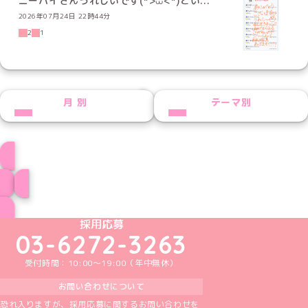
ニーハイさんうれしいです(˶>⩊<˶)とい...
2026年07月24日 22時44分
2
1
NEXT
月別
テーマ別
ゆんプロフィール
ブログ トップページへ
めいどりーみんTikTok公式アカウント
めいどりーみんX公式アカウント
めいどりーみんInstagram公式アカウント
めいどりーみんFacebook公式アカウン
めいどりーみんYouTube公式アカ
採用応募
03-6272-3263
受付時間：10:00～19:00（年中無休）
お問い合わせについて
恐れ入りますが、採用応募に関するお問い合わせを