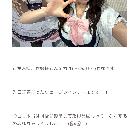
ご主人様、お嬢様こんにちは(﹡ƠωƠ֦﹡)もなです！
昨日好評だったウェーブツインテールです！！
今日も本当は可愛い髪型してたけどぱしゃりーみんする
の忘れちゃってました……(இωஇ`｡)