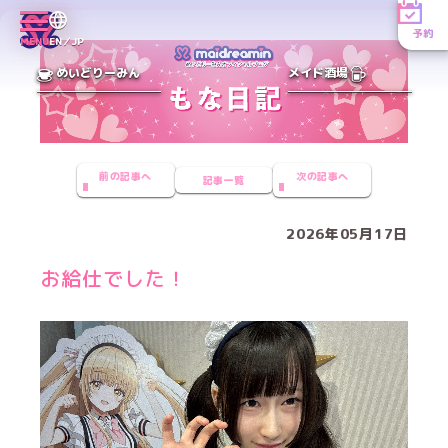
予約
MENU
EN／JP
めいどりーみん
メイド酒場
前の記事へ
次の記事へ
記事一覧
2026年05月17日
お給仕でした！