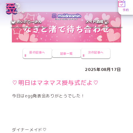
予約
MENU
EN／JP
めいどりーみん
メイド酒場
前の記事へ
次の記事へ
記事一覧
2025年08月17日
♡明日はマネマス授与式だよ♡
今日はegg発表会ありがとうでした！
ダイナーメイド♡