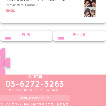
2026年07月25日 20時00分
6
2
NEXT
月別
テーマ別
れみプロフィール
ブログ トップページへ
めいどりーみんTikTok公式アカウント
めいどりーみんX公式アカウント
めいどりーみんInstagram公式アカウント
めいどりーみんFacebook公式アカウン
めいどりーみんYouTube公式アカ
採用応募
03-6272-3263
受付時間：10:00～19:00（年中無休）
お問い合わせについて
恐れ入りますが、採用応募に関するお問い合わせを