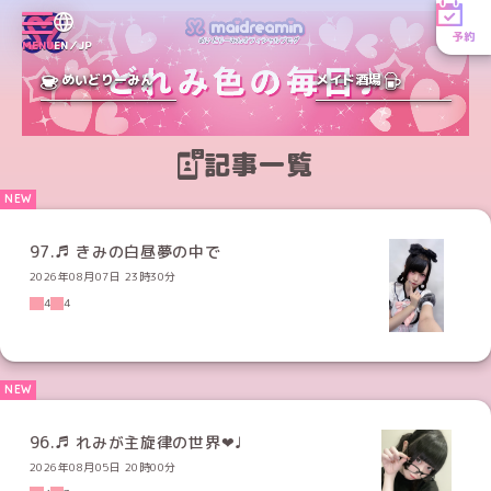
予約
MENU
EN／JP
めいどりーみん
メイド酒場
記事一覧
97.♬ きみの白昼夢の中で
2026年08月07日 23時30分
4
4
96.♬ れみが主旋律の世界‪‪❤︎‬♩
2026年08月05日 20時00分