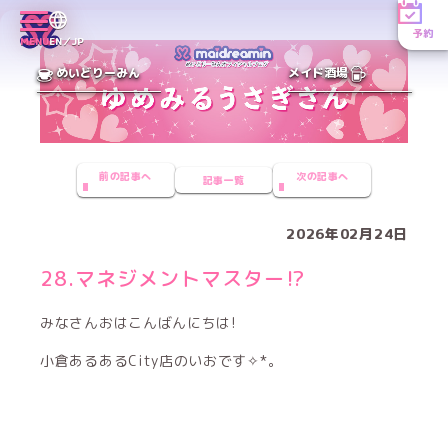
予約
MENU
EN／JP
めいどりーみん
メイド酒場
前の記事へ
次の記事へ
記事一覧
2026年02月24日
28.マネジメントマスター⁉️
みなさんおはこんばんにちは!
小倉あるあるCity店のいおです✧*｡