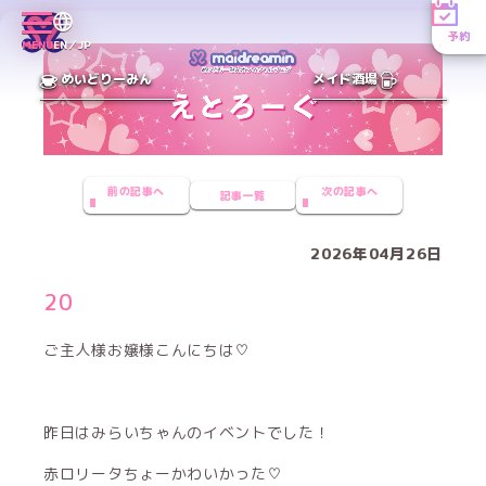
予約
MENU
EN／JP
めいどりーみん
メイド酒場
前の記事へ
次の記事へ
記事一覧
2026年04月26日
20
ご主人様お嬢様こんにちは♡
昨日はみらいちゃんのイベントでした！
赤ロリータちょーかわいかった♡