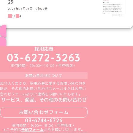
25
2026年06月06日 19時22分
11
4
ブログ トップページへ
めいどりーみんTikTok公式アカウント
めいどりーみんX公式アカウント
めいどりーみんInstagram公式アカウント
めいどりーみんFacebook公式アカウン
めいどりーみんYouTube公式アカ
採用応募
03-6272-3263
受付時間：10:00～19:00（年中無休）
お問い合わせについて
恐れ入りますが、採用応募に関するお問い合わせを
除き、その他のお問い合わせはメールまたはお問い
合わせフォームよりご連絡をお願いいたします。
サービス、商品、その他のお問い合わせ
お問い合わせフォーム
03-6744-6726
受付時間：9:00～18:00（年中無休）
＊ご予約は
予約フォーム
からお願いいたします。