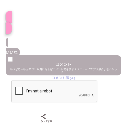
えとプロフィール
いいね
コメント
めいどりーみんアプリ会員になればコメントできます！メニュー「アプリ紹介」をクリッ
ク！
コメント数(4)
Xでシェアする
LINEでシェアする
Facebookでシェアする
シェアする