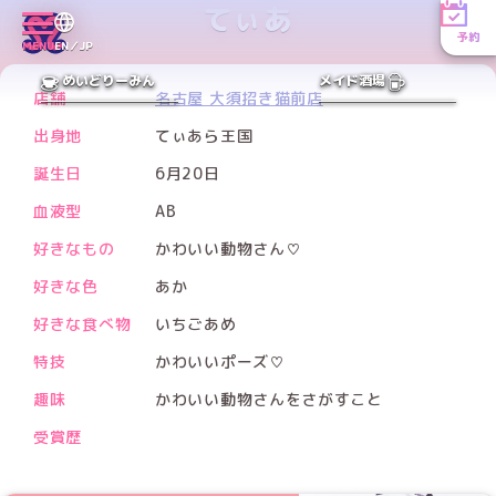
てぃあ
予約
Xアカウント
MENU
EN／JP
PREV
NEXT
めいどりーみん
メイド酒場
店舗
名古屋 大須招き猫前店
出身地
てぃあら王国
誕生日
6月20日
血液型
AB
好きなもの
かわいい動物さん♡
好きな色
あか
好きな食べ物
いちごあめ
特技
かわいいポーズ♡
趣味
かわいい動物さんをさがすこと
受賞歴