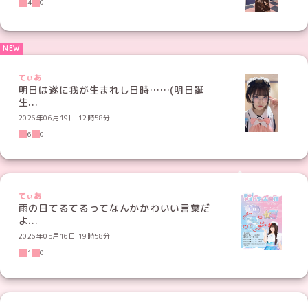
4
0
てぃあ
明日は遂に我が生まれし日時……(明日誕
生...
2026年06月19日 12時58分
6
0
てぃあ
雨の日てるてるってなんかかわいい言葉だ
よ...
2026年05月16日 19時58分
1
0