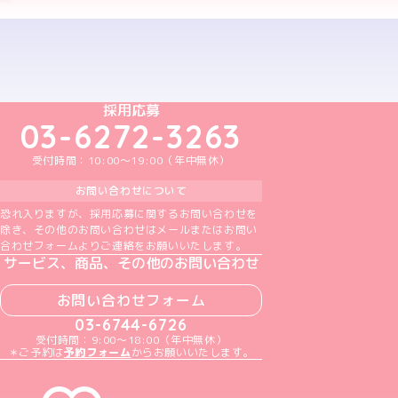
予約する
めいどりーみんTikTok公式アカウント
めいどりーみんX公式アカウント
めいどりーみんInstagram公式アカウント
めいどりーみんFacebook公式アカウン
めいどりーみんYouTube公式アカ
採用応募
03-6272-3263
受付時間：10:00～19:00（年中無休）
お問い合わせについて
恐れ入りますが、採用応募に関するお問い合わせを
除き、その他のお問い合わせはメールまたはお問い
合わせフォームよりご連絡をお願いいたします。
サービス、商品、その他のお問い合わせ
お問い合わせフォーム
03-6744-6726
受付時間：9:00～18:00（年中無休）
＊ご予約は
予約フォーム
からお願いいたします。