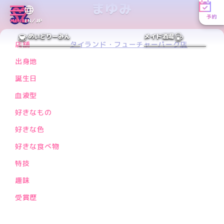
まゆみ
予約
MENU
EN／JP
PREV
NEXT
めいどりーみん
メイド酒場
店舗
タイランド・フューチャーパーク店
出身地
誕生日
血液型
好きなもの
好きな色
好きな食べ物
特技
趣味
受賞歴