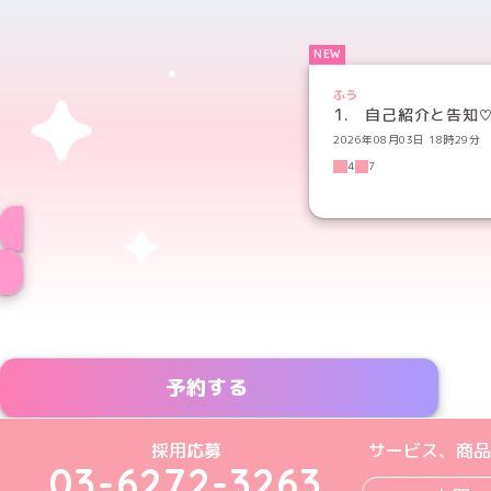
ふう
1. 自己紹介と告知
2026年08月03日 18時29分
4
7
予約する
めいどりーみんTikTok公式アカウン
めいどりーみんX公式アカウント
めいどりーみんInstagra
めいどりーみんFace
めいどりーみんY
採用応募
サービス、商品
03-6272-3263