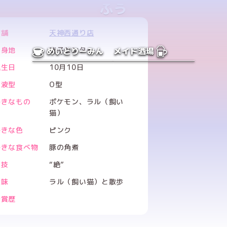
ふう
店舗
天神西通り店
出身地
迷子センター
めいどりーみん
メイド酒場
誕生日
10月10日
血液型
O型
好きなもの
ポケモン、ラル（飼い
猫）
好きな色
ピンク
好きな食べ物
豚の角煮
特技
“絶”
趣味
ラル（飼い猫）と散歩
受賞歴