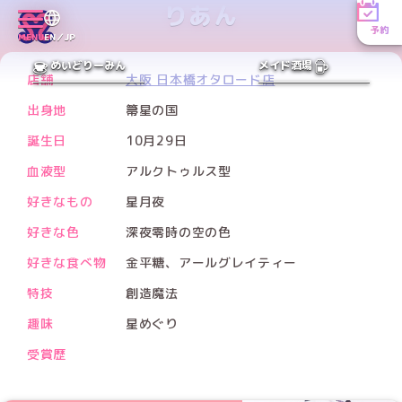
りあん
予約
MENU
EN／JP
PREV
NEXT
めいどりーみん
メイド酒場
店舗
大阪 日本橋オタロード店
出身地
箒星の国
誕生日
10月29日
血液型
アルクトゥルス型
好きなもの
星月夜
好きな色
深夜零時の空の色
好きな食べ物
金平糖、アールグレイティー
特技
創造魔法
趣味
星めぐり
受賞歴