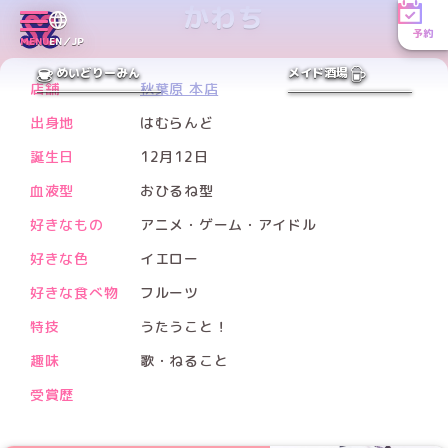
かわち
予約
MENU
EN／JP
PREV
NEXT
めいどりーみん
メイド酒場
店舗
秋葉原 本店
出身地
はむらんど
誕生日
12月12日
血液型
おひるね型
好きなもの
アニメ・ゲーム・アイドル
好きな色
イエロー
好きな食べ物
フルーツ
特技
うたうこと！
趣味
歌・ねること
受賞歴