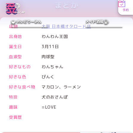
まどか
予約
MENU
EN／JP
PREV
NEXT
めいどりーみん
メイド酒場
店舗
大阪 日本橋オタロード店
出身地
わんわん王国
誕生日
3月11日
血液型
肉球型
好きなもの
わんちゃん
好きな色
ぴんく
好きな食べ物
マカロン、ラーメン
特技
犬のおさんぽ
趣味
=LOVE
受賞歴