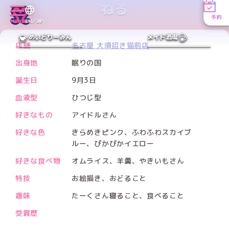
ねる
予約
MENU
EN／JP
PREV
NEXT
めいどりーみん
メイド酒場
店舗
名古屋 大須招き猫前店
出身地
眠りの国
誕生日
9月3日
血液型
ひつじ型
好きなもの
アイドルさん
好きな色
きらめきピンク、ふわふわスカイブ
ルー、ぴかぴかイエロー
好きな食べ物
オムライス、羊羹、やきいもさん
特技
お絵描き、おどること
趣味
たーくさん寝ること、食べること
受賞歴