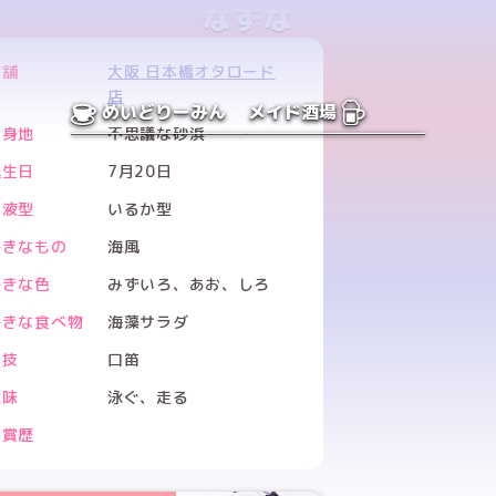
なずな
店舗
大阪 日本橋オタロード
店
めいどりーみん
メイド酒場
出身地
不思議な砂浜
誕生日
7月20日
血液型
いるか型
好きなもの
海風
好きな色
みずいろ、あお、しろ
好きな食べ物
海藻サラダ
特技
口笛
趣味
泳ぐ、走る
受賞歴