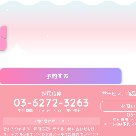
予約する
めいどりーみんTikTok公式アカウン
めいどりーみんX公式アカウント
めいどりーみんInstagra
めいどりーみんFace
めいどりーみんY
採用応募
サービス、商品
03-6272-3263
お問い
受付時間：10:00～19:00（年中無休）
03
受付時間：9:
お問い合わせについて
＊ご予約は
予約フ
恐れ入りますが、採用応募に関するお問い合わせを除
き、その他のお問い合わせはメールまたはお問い合わせ