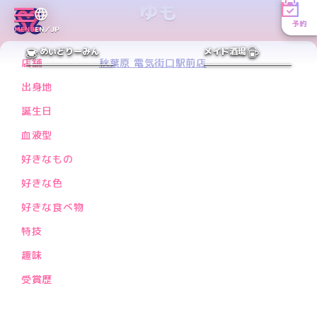
ゆも
予約
MENU
EN／JP
PREV
NEXT
めいどりーみん
メイド酒場
店舗
秋葉原 電気街口駅前店
出身地
誕生日
血液型
好きなもの
好きな色
好きな食べ物
特技
趣味
受賞歴