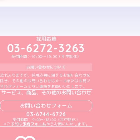
予約する
めいどりーみんTikTok公式アカウント
めいどりーみんX公式アカウント
めいどりーみんInstagram公式アカウント
めいどりーみんFacebook公式アカウン
めいどりーみんYouTube公式アカ
採用応募
03-6272-3263
受付時間：10:00～19:00（年中無休）
お問い合わせについて
恐れ入りますが、採用応募に関するお問い合わせを
除き、その他のお問い合わせはメールまたはお問い
合わせフォームよりご連絡をお願いいたします。
サービス、商品、その他のお問い合わせ
お問い合わせフォーム
03-6744-6726
受付時間：9:00～18:00（年中無休）
＊ご予約は
予約フォーム
からお願いいたします。