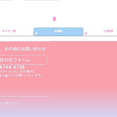
次のページ
メイド一覧
店舗別
50音順
ト
m公式アカウント
book公式アカウント
ouTube公式アカウント
、その他のお問い合わせ
合わせフォーム
-6744-6726
00～18:00（年中無休）
ォーム
からお願いいたします。
シーポリシー
.