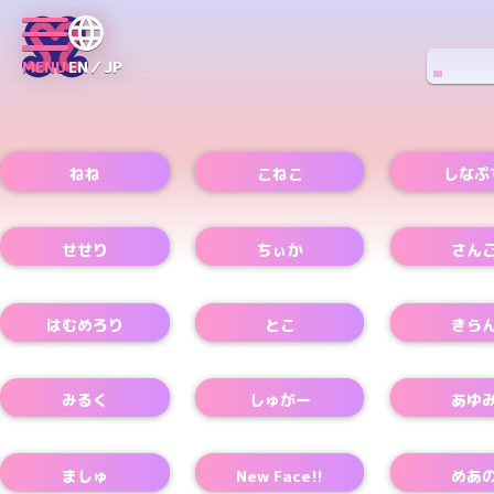
MENU
EN／JP
ねね
こねこ
しなぷ
Xアカウント
Xアカウント
Xアカウント
せせり
ちぃか
さん
Xアカウント
Xアカウント
Xアカウント
はむめろり
とこ
きら
Xアカウント
みるく
しゅがー
あゆ
ましゅ
New Face!!
めあ