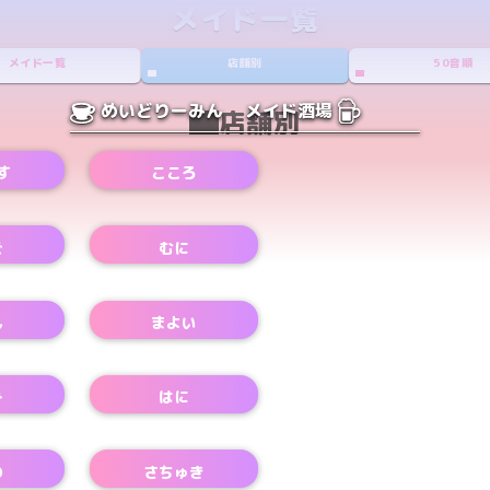
メイド一覧
メイド一覧
店舗別
50音順
めいどりーみん
メイド酒場
店舗別
す
こころ
Xアカウント
ご
むに
Xアカウント
ん
まよい
み
はに
の
さちゅき