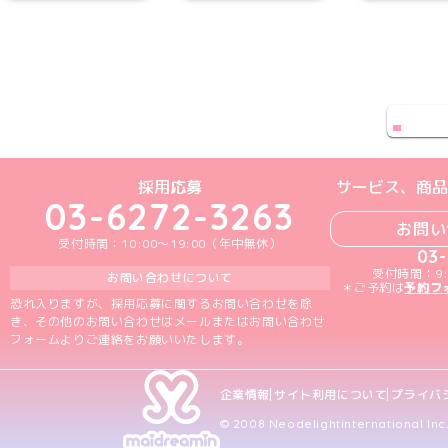
めいどりーみんTikTok公式アカウン
めいどりーみんX公式アカウント
めいどりーみんInstagra
めいどりーみんFace
めいどりーみんY
採用応募
サービス、商品
03-6272-3263
お問い
受付時間：10:00～19:00（年中無休）
03
受付時間：9:
お問い合わせについて
＊ご予約は
予約フ
恐れ入りますが、採用応募に関するお問い合わせを除
き、その他のお問い合わせはメールまたはお問い合わせ
フォームよりご連絡をお願いいたします。
企業情報
サイト利用について
プライバ
© 2008 Neodelightinternational Inc