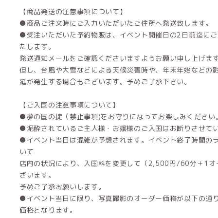
【商品発送の注意事項について】
●商品ご注文時にご入力いただいたご住所へ発送致します。
●受注いただいた予約物販は、イベント開催日の2日前迄に
たします。
発送通知メールをご確認くださいますようお願い申し上げま
但し、台風や大雪などによる天候災害時や、年末年始などの
延が発生する場合もございます。予めご了承下さい。
【ご入国の注意事項について】
●夢の国の掟（禁止事項)をお守りになってお楽しみください
●泥酔されているご主人様・お嬢様のご入国はお断りさせて
●イベント当日は混雑が予想されます。イベント終了時間の
いて
店内の状況により、入国料を変更して（2,500円/60分＋1
ざいます。
予めご了承お願いします。
●イベント当日に限り、写真撮影のオーダー価格が以下の通り
価格となります。