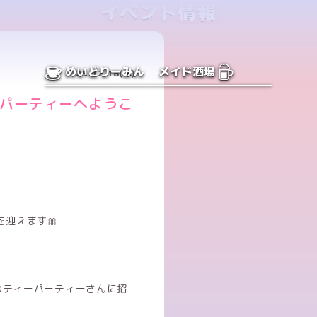
イベント情報
めいどりーみん
メイド酒場
25.12.18(木)
ーパーティーへようこ
迎えます🎀
のティーパーティーさんに招