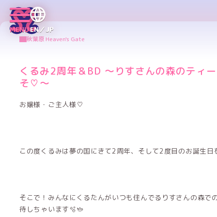
MENU
EN／JP
秋葉原 Heaven's Gate
くるみ2周年＆BD 〜りすさんの森のティ
そ♡〜
お嬢様・ご主人様♡
この度くるみは夢の国にきて2周年、そして2度目のお誕生日を
そこで！みんなにくるたんがいつも住んでるりすさんの森で
待しちゃいます🫧🫖