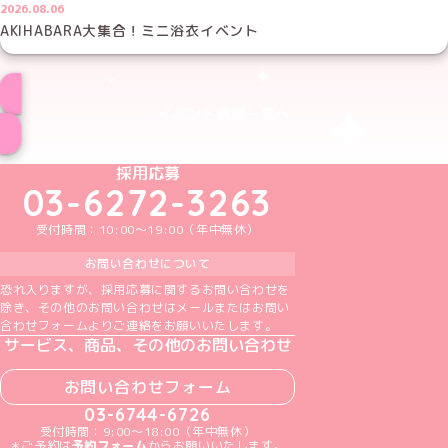
2026.08.06
AKIHABARA大集合！ミニ浴衣イベント
イベント情報一覧へ
めいどりーみんTikTok公式アカウント
めいどりーみんX公式アカウント
めいどりーみんInstagram公式アカウント
めいどりーみんFacebook公式アカウン
めいどりーみんYouTube公式アカ
採用応募
03-6272-3263
受付時間：10:00～19:00（年中無休）
お問い合わせについて
恐れ入りますが、採用応募に関するお問い合わせを
除き、その他のお問い合わせはメールまたはお問い
合わせフォームよりご連絡をお願いいたします。
サービス、商品、その他のお問い合わせ
お問い合わせフォーム
03-6744-6726
受付時間：9:00～18:00（年中無休）
＊ご予約は
予約フォーム
からお願いいたします。