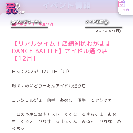
イベント情報
予約
MENU
EN／JP
めいどりーみん
メイド酒場
秋葉原 アイドル通り店
25.12.01(月)
【リアルタイム！店舗対抗わがまま
DANCE BATTLE】アイドル通り店
【12月】
日時：2025年12月1日（月）
場所：めいどりーみんアイドル通り店
コンシェルジュ：前半 あめち 後半 ろずちゃま
当日の予定出場キャスト：すずな ろずちゃま あめ
ち くろえ りりす あまにゃん みるん りなな め
るちゅ