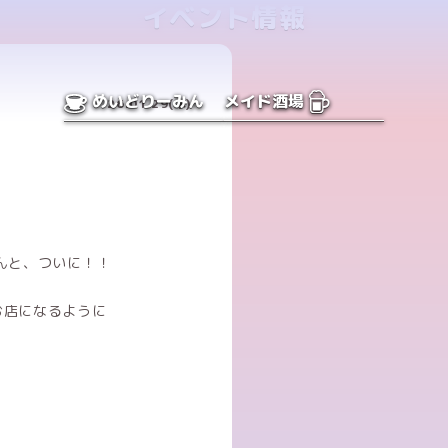
イベント情報
めいどりーみん
メイド酒場
26.01.29(木)
✨
んと、ついに！！
お店になるように