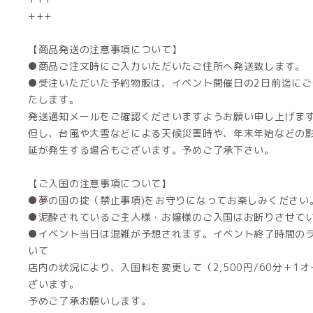
+++
【商品発送の注意事項について】
●商品ご注文時にご入力いただいたご住所へ発送致します。
●受注いただいた予約物販は、イベント開催日の2日前迄に
たします。
発送通知メールをご確認くださいますようお願い申し上げま
但し、台風や大雪などによる天候災害時や、年末年始などの
延が発生する場合もございます。予めご了承下さい。
【ご入国の注意事項について】
●夢の国の掟（禁止事項)をお守りになってお楽しみください
●泥酔されているご主人様・お嬢様のご入国はお断りさせて
●イベント当日は混雑が予想されます。イベント終了時間の
いて
店内の状況により、入国料を変更して（2,500円/60分＋1
ざいます。
予めご了承お願いします。