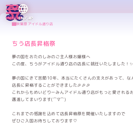
MENU
EN／JP
秋葉原 アイドル通り店
ちう店長昇格祭
夢の国をおたのしみのご主人様お嬢様へ
この度、ちうがアイドル通り店の店長に就任いたしました！
夢の国にきて苦節10年、本当にたくさんの支えがあって、な
店長に昇格することができました🎉🎉🎉
これからもめいどりーみんアイドル通り店がもっと愛される
邁進してまいります(⌒∇⌒)
これまでの感謝を込めて店長昇格祭を開催いたしますので
ぜひご入国お待ちしております♡