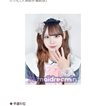
たいむ(大須招き猫前店)
◆予選6位