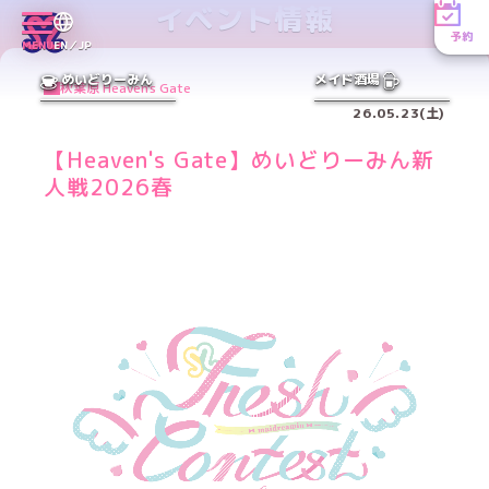
イベント情報
予約
MENU
EN／JP
めいどりーみん
メイド酒場
秋葉原 Heaven's Gate
26.05.23(土)
【Heaven's Gate】めいどりーみん新
人戦2026春