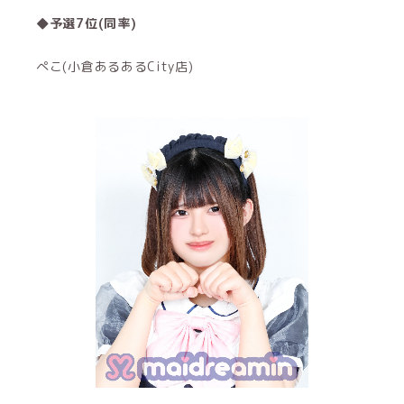
◆予選7位(同率)
ぺこ(小倉あるあるCity店)