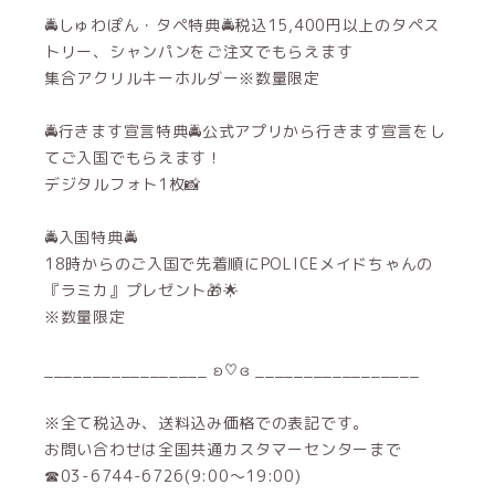
🚔しゅわぽん・タペ特典🚔税込15,400円以上のタペス
トリー、シャンパンをご注文でもらえます
集合アクリルキーホルダー※数量限定
🚔行きます宣言特典🚔公式アプリから行きます宣言をし
てご入国でもらえます！
デジタルフォト1枚📸
🚔入国特典🚔
18時からのご入国で先着順にPOLICEメイドちゃんの
『ラミカ』プレゼント🎁🌟
※数量限定
_________________ ʚ♡ɞ _________________
※全て税込み、送料込み価格での表記です。
お問い合わせは全国共通カスタマーセンターまで
☎03-6744-6726(9:00～19:00)