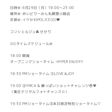
日時🚨:6月29日（月）18:00～23:00
場所🚨:めいどりーみん札幌狸小路店
衣装🚨:イケかわPOLICE👮🏻‍♀️🖤
コンシェルジュ🚔 せせり
👮🏻‍♀️タイムスケジュール🚨
18:00 開場
オープニングショータイム :HYPER ENJOY!!
18:30 PMショータイム ①LOVE＆JOY
19:00 ②YMCA & 酸っぱいショットチャレンジ😎💖
（集合デジタルフォトチャンス☆）
19:30 PMショータイム③本日限定特別ショータイム♡