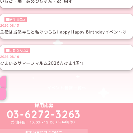
いちご・爆・あめりちゃん・祝1周年
新宿 東口店
2026.08.13
主役は当然キミと私♡つららHappy Happy Birthdayイベント♡
大阪 なんば店
2026.08.10
ひまいろサマーフィルム2026☆ひま1周年
イベント情報一覧へ
めいどりーみんTikTok公式アカウント
めいどりーみんX公式アカウント
めいどりーみんInstagram公式アカウント
めいどりーみんFacebook公式アカウン
めいどりーみんYouTube公式アカ
採用応募
03-6272-3263
受付時間：10:00～19:00（年中無休）
お問い合わせについて