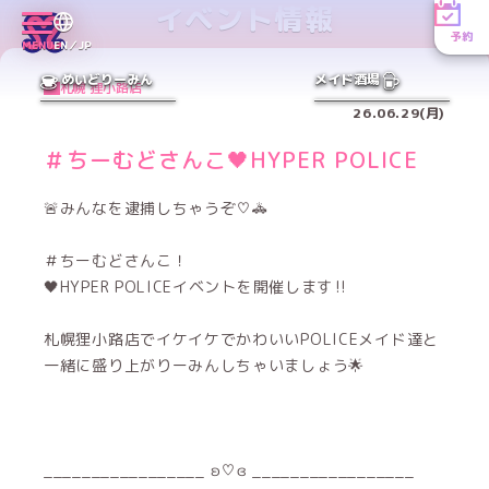
イベント情報
予約
MENU
EN／JP
めいどりーみん
メイド酒場
札幌 狸小路店
26.06.29(月)
＃ちーむどさんこ🖤HYPER POLICE
🚨みんなを逮捕しちゃうぞ♡🚓
＃ちーむどさんこ！
🖤HYPER POLICEイベントを開催します‼️
札幌狸小路店でイケイケでかわいいPOLICEメイド達と
一緒に盛り上がりーみんしちゃいましょう🌟
_________________ ʚ♡ɞ _________________