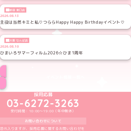
新宿 東口店
2026.08.13
主役は当然キミと私♡つららHappy Happy Birthdayイベント♡
大阪 なんば店
2026.08.10
ひまいろサマーフィルム2026☆ひま1周年
イベント情報一覧へ
めいどりーみんTikTok公式アカウント
めいどりーみんX公式アカウント
めいどりーみんInstagram公式アカウント
めいどりーみんFacebook公式アカウン
めいどりーみんYouTube公式アカ
採用応募
03-6272-3263
受付時間：10:00～19:00（年中無休）
お問い合わせについて
恐れ入りますが、採用応募に関するお問い合わせを