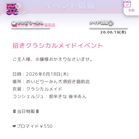
イベント情報
予約
MENU
EN／JP
めいどりーみん
メイド酒場
名古屋 大須招き猫前店
26.06.18(木)
招きクラシカルメイドイベント
ご主人様、お嬢様おかえりなさいませ。
日時：2026年6月18日(木)
場所：めいどりーみん大須招き猫前店
衣装：クラシカルメイド
コンシェルジュ：前半きな 後半あん
🍫当日物販🍫
‪‪❤︎‬ブロマイド￥550