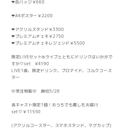
‪‪❤︎‬缶バッジ￥660
‪‪❤︎‬A4ポスター￥2200
‪‪❤︎‬アクリルスタンド￥3300
❤︎‬プレミアムチェキ￥2750
‪‪❤︎‬プレミアムチェキレジェンド￥5500
限定LIVEセット☕ライブとともにドリンクはいかがで
すか♡set ¥4190
LIVE1曲、限定ドリンク、ブロマイド、コルクコース
ター
🩷受注物販🩷 締切5/28
各キャスト限定1個！おうちでも癒しをお届け
set♡￥11550
(アクリルコースター、スマホスタンド、マグカップ)