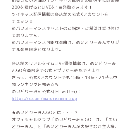
応援したい店舗の『ツイキャス配信』の配信中にお茶爆
200を投げるとLIVEを1曲発動できます！
ツイキャス配信情報は各店舗の公式Xアカウントを
チェック☆
※パフォーマンスキャストのご指定・ご希望は受け付け
ておりません。
※パフォーマンス可能な楽曲は、めいどりーみんオリジ
ナル楽曲限定となります。
各店舗のリアルタイムLIVE獲得情報は、めいどりーみ
んGO会員限定で公式アプリから確認できます！
さらに、公式Xアカウントでも15時・18時・21時に中
間ランキングを発表☆彡
めいどりーみん公式X(旧Twitter)：
https://x.com/maidreamin_app
★めいどりーみんGOとは・・・？
オフィシャルクラブ「めいどりーみんGO」は、「めい
どりーみん」と「めいどりーみんが大好きなご主人様、