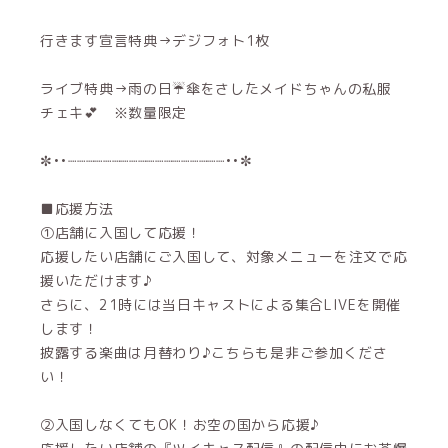
行きます宣言特典→デジフォト1枚
ライブ特典→雨の日☔傘をさしたメイドちゃんの私服
チェキ💕 ※数量限定
✼••┈┈┈┈┈┈┈┈┈┈┈┈┈┈┈┈┈┈••✼
■応援方法
①店舗に入国して応援！
応援したい店舗にご入国して、対象メニューを注文で応
援いただけます♪
さらに、21時には当日キャストによる集合LIVEを開催
します！
披露する楽曲は月替わり♪こちらも是非ご参加くださ
い！
②入国しなくてもOK！お空の国から応援♪