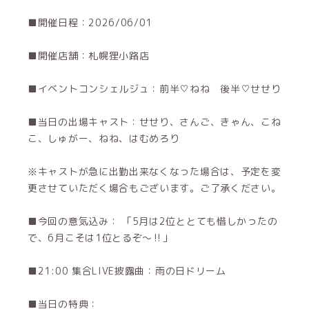
■開催日程：2026/06/01
■開催店舗：札幌狸小路店
■イベントコンシェルジュ：前半♡ねね 後半♡せせり
■当日の出場キャスト：せせり、さんご、きゃん、こね
こ、しゅがー、ねね、はむめろり
※キャストが急に出勤出来なくなった場合は、予定を変
更させていただく場合もございます。ご了承ください。
■今回の意気込み： 「5月は2位ととても惜しかったの
で、6月こそは1位とるぞ〜‼️」
■21:00 集合LIVE披露曲：雨の日ドリーム
■当日の特典：