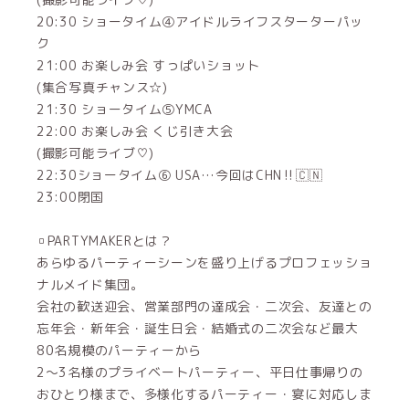
20:30 ショータイム④アイドルライフスターターパッ
ク
21:00 お楽しみ会 すっぱいショット
(集合写真チャンス☆)
21:30 ショータイム⑤YMCA
22:00 お楽しみ会 くじ引き大会
(撮影可能ライブ♡)
22:30ショータイム⑥ USA…今回はCHN‼️🇨🇳
23:00閉国
▫️PARTYMAKERとは？
あらゆるパーティーシーンを盛り上げるプロフェッショ
ナルメイド集団。
会社の歓送迎会、営業部門の達成会・二次会、友達との
忘年会・新年会・誕生日会・結婚式の二次会など最大
80名規模のパーティーから
2～3名様のプライベートパーティー、平日仕事帰りの
おひとり様まで、多様化するパーティー・宴に対応しま