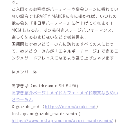
す。
ご入国するお客様がパーティーや宴会シーンに慣れてい
ない場合でもPARTY MAKERたちに掛かれば、いつもの
飲み会を『非日常パーティー』に仕上げてくれます！
MCはもちろん、オタ芸付きステージパフォーマンス、
楽しくなるおまじないなどで老若男女、
国籍問わずめいどりーみんに訪れるすべての人にとっ
て、めいどりーみんが「エネルギーチャージ」できるエ
ンタメサードプレイスになるよう盛り上げちゃいます！
💫メンバー💫
あずき🌙（maidreamin SHIBUYA)
あずき紹介ページ｜メイドカフェ・メイド喫茶ならめい
どりーみん
X:@azuki_md （
https://x.com/azuki_md
）
Instagram:@azuki_maidreamin (
https://www.instagram.com/azuki_maidreamin/
)