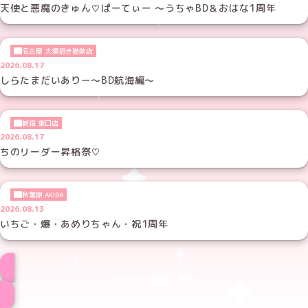
天使と悪魔のきゅん♡ぱーてぃー ～うちゃBD＆おはな1周年
名古屋 大須招き猫前店
2026.08.17
しらたまだいありー～BD航海編～
新宿 東口店
2026.08.17
ちのリーダー昇格祭♡
秋葉原 AKIBA
2026.08.13
いちご・爆・あめりちゃん・祝1周年
イベント情報一覧へ