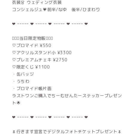
衣装👗 ウェディング衣装
コンシェルジュ💗前半/なゆ 後半/ひまわり
❤︎‬ ｰｰｰｰｰ ‪‪❤︎‬ ｰｰｰｰｰ ‪‪❤︎‬ ｰｰｰｰｰ ‪‪❤︎‬ ｰｰｰｰｰ ❤︎
👰🏻‍♀️当日限定物販👰🏻‍♀️
♡ブロマイド ¥550
♡アクリルスタンド小 ¥3300
♡プレミアムチェキ ¥2750
♡限定くじ ¥1100
・缶バッジ
・うちわ
・ブロマイド帳片面
ラストワンご購入でちーむせんたーステッカープレゼン
ト🌟
❤︎‬ ｰｰｰｰｰ ‪‪❤︎‬ ｰｰｰｰｰ ‪‪❤︎‬ ｰｰｰｰｰ ‪‪❤︎‬ ｰｰｰｰｰ ❤︎
🌷行きます宣言でデジタルフォトチケットプレゼント🌷