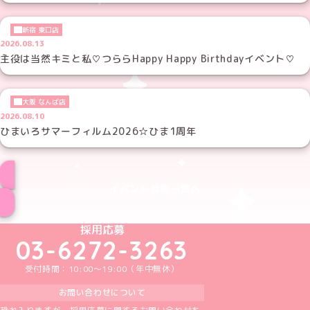
新宿 東口店
2026.08.13
主役は当然キミと私♡つららHappy Happy Birthdayイベント♡
大阪 なんば店
2026.08.10
ひまいろサマーフィルム2026☆ひま1周年
イベント情報一覧へ
めいどりーみんTikTok公式アカウント
めいどりーみんX公式アカウント
めいどりーみんInstagram公式アカウント
めいどりーみんFacebook公式アカウン
めいどりーみんYouTube公式アカ
採用応募
03-6272-3263
受付時間：10:00～19:00（年中無休）
お問い合わせについて