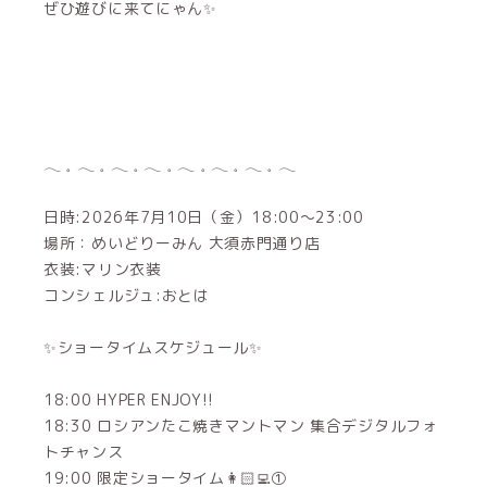
ぜひ遊びに来てにゃん✨️
𓂃 𓈒 𓂃 𓈒 𓂃 𓈒 𓂃 𓈒 𓂃 𓈒 𓂃 𓈒 𓂃 𓈒 𓂃
日時:2026年7月10日（金）18:00〜23:00
場所：めいどりーみん 大須赤門通り店
衣装:マリン衣装
コンシェルジュ:おとは
✨ショータイムスケジュール✨
18:00 HYPER ENJOY!!
18:30 ロシアンたこ焼きマントマン 集合デジタルフォ
トチャンス
19:00 限定ショータイム‎👩🏻‍💻①