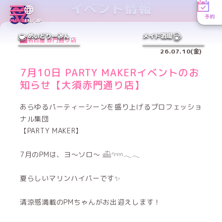
イベント情報
予約
MENU
EN／JP
めいどりーみん
メイド酒場
名古屋 赤門通り店
26.07.10(金)
7月10日 PARTY MAKERイベントのお
知らせ【大須赤門通り店】
あらゆるパーティーシーンを盛り上げるプロフェッショ
ナル集団
【PARTY MAKER】
7月のPMは、ヨ〜ソロ〜 𓊝𓄹𓄺𓂃𓂃
夏らしいマリンハイパーです✨
清涼感満載のPMちゃんがお出迎えします！