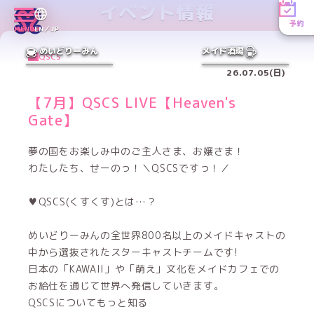
イベント情報
予約
MENU
EN／JP
めいどりーみん
メイド酒場
QSCS
26.07.05(日)
【7月】QSCS LIVE【Heaven's
Gate】
夢の国をお楽しみ中のご主人さま、お嬢さま！
わたしたち、せーのっ！＼QSCSですっ！／
♥QSCS(くすくす)とは…？
めいどりーみんの全世界800名以上のメイドキャストの
中から選抜されたスターキャストチームです!
日本の「KAWAII」や「萌え」文化をメイドカフェでの
お給仕を通じて世界へ発信していきます。
QSCSについてもっと知る