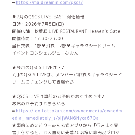
➨
https://maidreamin.com/qscs/
♥7月のQSCS LIVE-EAST-開催情報
日時：2026年7月5日(日)
開催店舗：秋葉原 LIVE RESTAURANT Heaven’s Gate
開催時間：17:30-23:00
当日衣装：1部♥浴衣 2部♥ギャラクシードリーム
イベントコンシェルジュ：みおん
★今月のQSCS LIVEは…♪
7月のQSCS LIVEは、メンバーが浴衣＆ギャラクシード
リームにチェンジして登場☆彡
★QSCS LIVEは事前のご予約がおすすめです♪
お席のご予約はこちらから
➨
https://leo.tottokun.com/ownedmedia/ownedm
edia_immediately_s/pijWANGNyca67Qa
★事前にめいどりーみん公式アプリから「行きます宣
言」をすると、ご入国時に先着30名様に非売品ブロマ