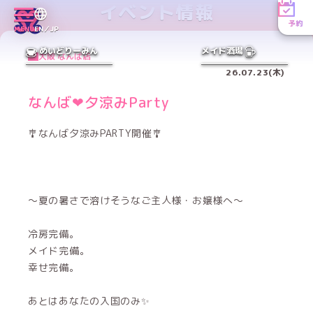
イベント情報
予約
MENU
EN／JP
めいどりーみん
メイド酒場
大阪 なんば店
26.07.23(木)
なんば❤夕涼みParty
🎐なんば夕涼みPARTY開催🎐
〜夏の暑さで溶けそうなご主人様・お嬢様へ〜
冷房完備。
メイド完備。
幸せ完備。
あとはあなたの入国のみ✨