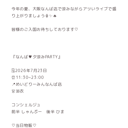
今年の夏、大阪なんば店で涼みながらアツいライブで盛
り上がりましょう🏮✨🔥
皆様のご入国お待ちしております♡
『なんば♥夕涼みPARTY』
🗓2026年7月23日
⏰11:30~23:00
📍めいどりーみんなんば店
👗浴衣
コンシェルジュ
前半 しゃんぷー 後半 ひま
♡当日物販♡