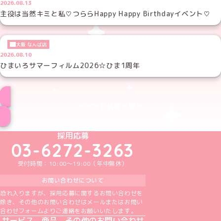
2026.08.13
主役は当然キミと私♡つららHappy Happy Birthdayイベント♡
大阪 なんば店
2026.08.10
ひまいろサマーフィルム2026☆ひま1周年
イベント情報一覧へ
めいどりーみんTikTok公式アカウント
めいどりーみんX公式アカウント
めいどりーみんInstagram公式アカウント
めいどりーみんFacebook公式アカウン
めいどりーみんYouTube公式アカ
採用応募
03-6272-3263
受付時間：10:00～19:00（年中無休）
お問い合わせについて
恐れ入りますが、採用応募に関するお問い合わせを
除き、その他のお問い合わせはメールまたはお問い
合わせフォームよりご連絡をお願いいたします。
サービス、商品、その他のお問い合わせ