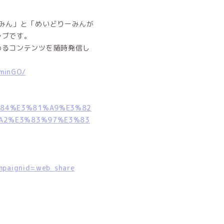
みん」と「めいどりーみんが
ラブです。
めるコンテンツを随時発信し
aminGO/
81%84%E3%81%A9%E3%82
A2%E3%83%97%E3%83
ampaignid=web_share