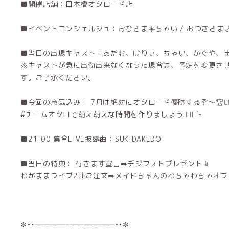
■開催店舗：日本橋オタロード店
■イベントコンシェルジュ：おひさま☀️ちゃい / おつきさま
■当日の出場キャスト：あだむ、ぱりぃ、ちゃい、かぐや、
※キャストが急に出勤出来なくなった場合は、予定を変更さ
す。ご了承ください。
■今回の意気込み： 7月は絶対にオタロード優勝するぞ〜🏆❤️‍
#チームオタロで萌え萌えな時間を作りましょう❤️‍🔥💪´-
■21:00 集合LIVE披露曲：SUKIDAKEDO
■当日の特典： 行きます宣言➡️デジフォトプレゼント📱
わがままライブ2曲ご注文➡️メイドちゃんのわちゃわちゃオフショ
✼••┈┈┈┈┈┈┈┈┈┈┈┈┈┈┈┈┈┈••✼