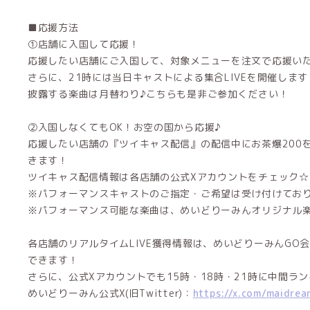
■応援方法
①店舗に入国して応援！
応援したい店舗にご入国して、対象メニューを注文で応援いた
さらに、21時には当日キャストによる集合LIVEを開催します
披露する楽曲は月替わり♪こちらも是非ご参加ください！
②入国しなくてもOK！お空の国から応援♪
応援したい店舗の『ツイキャス配信』の配信中にお茶爆200を
きます！
ツイキャス配信情報は各店舗の公式Xアカウントをチェック☆
※パフォーマンスキャストのご指定・ご希望は受け付けてお
※パフォーマンス可能な楽曲は、めいどりーみんオリジナル
各店舗のリアルタイムLIVE獲得情報は、めいどりーみんGO
できます！
さらに、公式Xアカウントでも15時・18時・21時に中間ラ
めいどりーみん公式X(旧Twitter)：
https://x.com/maidrea