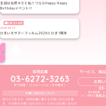
主役は当然キミと私♡つららHappy Happy
Birthdayイベント♡
大阪 なんば店
2026.08.10
ひまいろサマーフィルム2026☆ひま1周年
めいどりーみんTikTok公式アカウン
めいどりーみんX公式アカウント
めいどりーみんInstagra
めいどりーみんFace
めいどりーみんY
採用応募
サービス、商品
03-6272-3263
お問い
受付時間：10:00～19:00（年中無休）
03
受付時間：9:
お問い合わせについて
＊ご予約は
予約フ
恐れ入りますが、採用応募に関するお問い合わせを除
き、その他のお問い合わせはメールまたはお問い合わせ