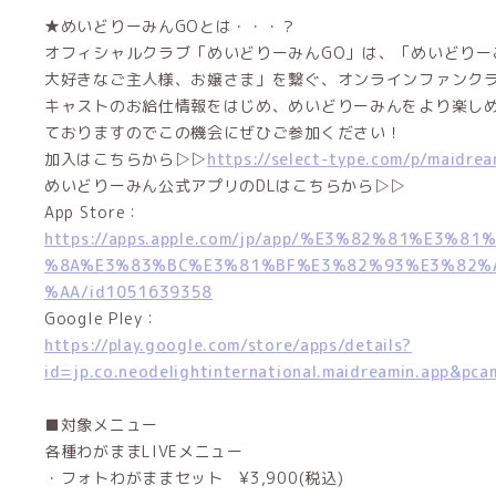
★めいどりーみんGOとは・・・？
オフィシャルクラブ「めいどりーみんGO」は、「めいどりー
大好きなご主人様、お嬢さま」を繋ぐ、オンラインファンク
キャストのお給仕情報をはじめ、めいどりーみんをより楽し
ておりますのでこの機会にぜひご参加ください！
加入はこちらから▷▷
https://select-type.com/p/maidre
めいどりーみん公式アプリのDLはこちらから▷▷
App Store：
https://apps.apple.com/jp/app/%E3%82%81%E3%
%8A%E3%83%BC%E3%81%BF%E3%82%93%E3%82%
%AA/id1051639358
Google Pley：
https://play.google.com/store/apps/details?
id=jp.co.neodelightinternational.maidreamin.app&pc
■対象メニュー
各種わがままLIVEメニュー
・フォトわがままセット ¥3,900(税込)