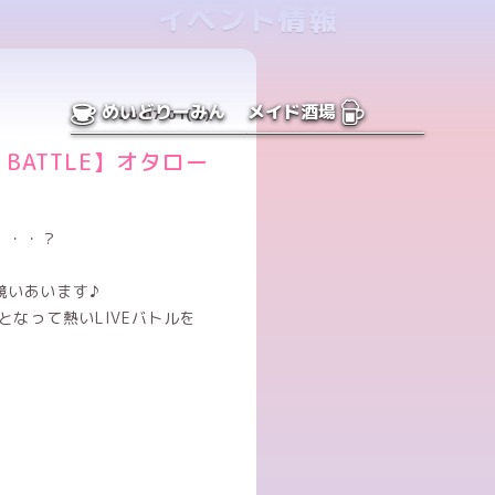
イベント情報
めいどりーみん
メイド酒場
26.07.01(水)
BATTLE】オタロー
は・・・？
競いあいます♪
となって熱いLIVEバトルを