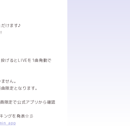
だけます♪
！
投げるとLIVEを1曲発動で
りません。
楽曲限定となります。
会員限定で公式アプリから確認
ンキングを発表☆彡
min_app