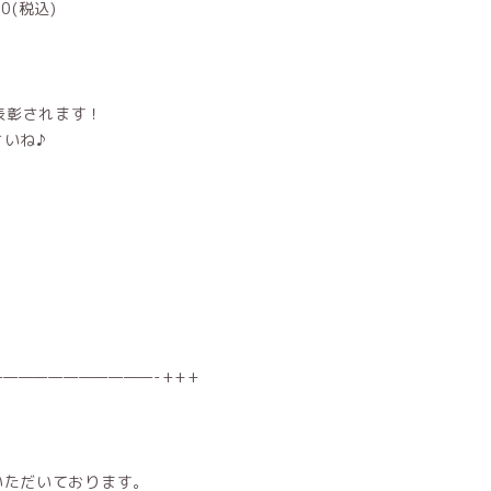
0(税込)
で表彰されます！
いね♪
——————————-+++
。
いただいております。