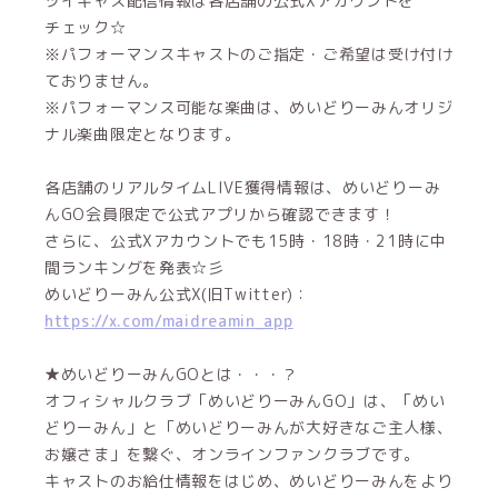
ツイキャス配信情報は各店舗の公式Xアカウントを
チェック☆
※パフォーマンスキャストのご指定・ご希望は受け付け
ておりません。
※パフォーマンス可能な楽曲は、めいどりーみんオリジ
ナル楽曲限定となります。
各店舗のリアルタイムLIVE獲得情報は、めいどりーみ
んGO会員限定で公式アプリから確認できます！
さらに、公式Xアカウントでも15時・18時・21時に中
間ランキングを発表☆彡
めいどりーみん公式X(旧Twitter)：
https://x.com/maidreamin_app
★めいどりーみんGOとは・・・？
オフィシャルクラブ「めいどりーみんGO」は、「めい
どりーみん」と「めいどりーみんが大好きなご主人様、
お嬢さま」を繋ぐ、オンラインファンクラブです。
キャストのお給仕情報をはじめ、めいどりーみんをより