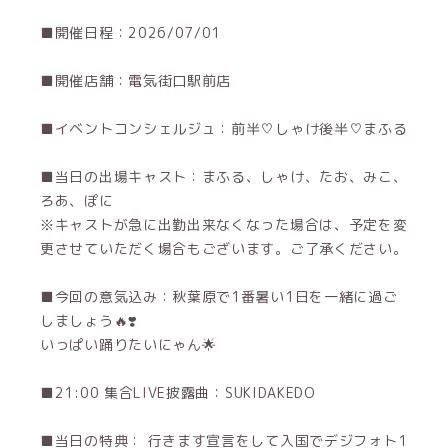
■開催日程：2026/07/01
■開催店舗：電気街口駅前店
■イベントコンシェルジュ：前半♡しゃけ後半♡まふる
■当日の出場キャスト：まふる、しゃけ、たお、みこ、
ろあ、ぽに
※キャストが急に出勤出来なくなった場合は、予定を変
更させていただく場合もございます。ご了承ください。
■今回の意気込み：秋葉原で1番暑い1日を一緒に過ご
しましょう🔥❣️
いっぱい踊りたいにゃん🌟
■21:00 集合LIVE披露曲：SUKIDAKEDO
■当日の特典： 行きます宣言をして入国でデジフォト1