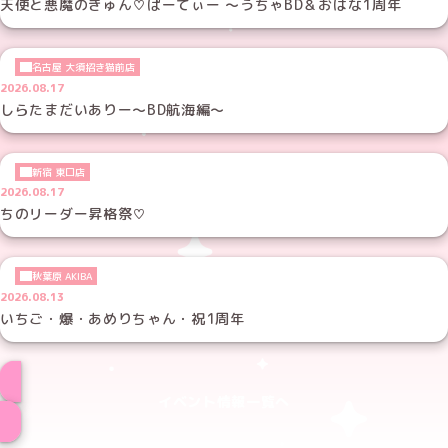
天使と悪魔のきゅん♡ぱーてぃー ～うちゃBD＆おはな1周年
名古屋 大須招き猫前店
2026.08.17
しらたまだいありー～BD航海編～
新宿 東口店
2026.08.17
ちのリーダー昇格祭♡
秋葉原 AKIBA
2026.08.13
いちご・爆・あめりちゃん・祝1周年
イベント情報一覧へ