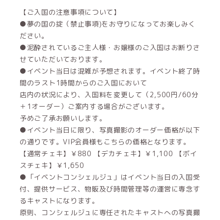
【ご入国の注意事項について】
●夢の国の掟（禁止事項)をお守りになってお楽しみく
ださい。
●泥酔されているご主人様・お嬢様のご入国はお断りさ
せていただいております。
●イベント当日は混雑が予想されます。イベント終了時
間のラスト1時間からのご入国において
店内の状況により、入国料を変更して（2,500円/60分
＋1オーダー）ご案内する場合がございます。
予めご了承お願いします。
●イベント当日に限り、写真撮影のオーダー価格が以下
の通りです。VIP会員様もこちらの価格となります。
【通常チェキ】￥880 【デカチェキ】￥1,100 【ボイ
スチェキ】￥1,650
●「イベントコンシェルジュ」はイベント当日の入国受
付、提供サービス、物販及び時間管理等の運営に専念す
るキャストになります。
原則、コンシェルジュに専任されたキャストへの写真撮