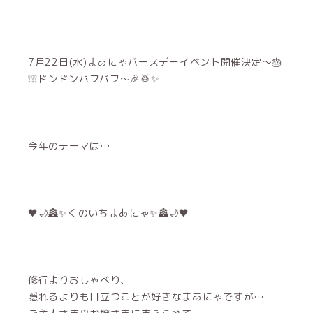
7月22日(水)まあにゃバースデーイベント開催決定〜🎂
❕❕❕ドンドンパフパフ〜🎉🥁✨
今年のテーマは…
🖤🌙🏯✨くのいちまあにゃ✨🏯🌙🖤
修行よりおしゃべり、
隠れるよりも目立つことが好きなまあにゃですが…