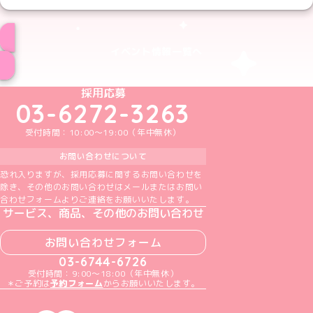
イベント情報一覧へ
めいどりーみんTikTok公式アカウント
めいどりーみんX公式アカウント
めいどりーみんInstagram公式アカウント
めいどりーみんFacebook公式アカウン
めいどりーみんYouTube公式アカ
採用応募
03-6272-3263
受付時間：10:00～19:00（年中無休）
お問い合わせについて
恐れ入りますが、採用応募に関するお問い合わせを
除き、その他のお問い合わせはメールまたはお問い
合わせフォームよりご連絡をお願いいたします。
サービス、商品、その他のお問い合わせ
お問い合わせフォーム
03-6744-6726
受付時間：9:00～18:00（年中無休）
＊ご予約は
予約フォーム
からお願いいたします。