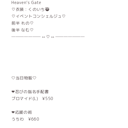
Heaven’s Gate
♡衣装：くのいち🥷
♡イベントコンシェルジュ♡
前半 れの♡
後半 なむ♡
─────── ⑅ ♡ ⑅ ───────
🤍当日物販🤍
❤︎忍びの指名手配書
ブロマイド(L) ¥550
❤︎応援の術
うちわ ¥660