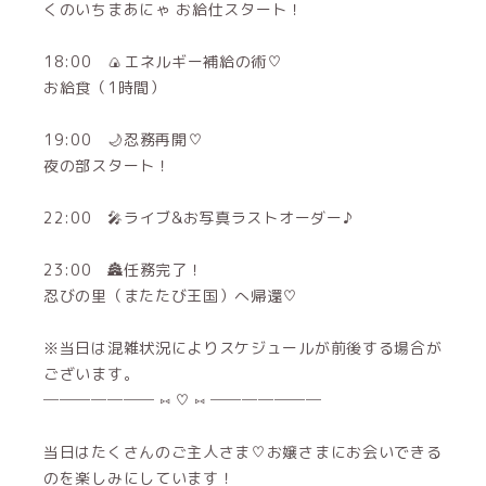
くのいちまあにゃ お給仕スタート！
18:00 🍙エネルギー補給の術♡
お給食（1時間）
19:00 🌙忍務再開♡
夜の部スタート！
22:00 🎤ライブ&お写真ラストオーダー♪
23:00 🏯任務完了！
忍びの里（またたび王国）へ帰還♡
※当日は混雑状況によりスケジュールが前後する場合が
ございます。
─────── ⑅ ♡ ⑅ ───────
当日はたくさんのご主人さま♡お嬢さまにお会いできる
のを楽しみにしています！