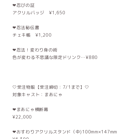
❤︎忍びの証
アクリルバッジ ¥1,650
❤︎忍法秘伝書
チェキ帳 ¥1,200
❤︎忍法！変わり身の術
色が変わる不思議な限定ドリンク…¥880
🤍受注物販【受注締切：7/1まで】🤍
対象キャスト：まあにゃ
❤︎まあにゃ横断幕
¥22,000
❤︎おすわりアクリルスタンド（中)100mm×147mm