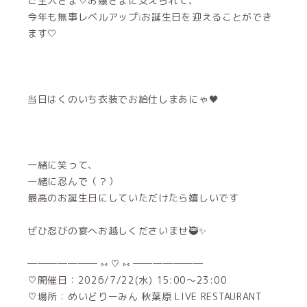
ご主人さま♡お嬢さまに支えられて、
今年も無事レベルアップ❕お誕生日を迎えることができ
ます🤍
当日はくのいち衣装でお給仕しまあにゃ🖤
一緒に笑って、
一緒に忍んで（？）
最高のお誕生日にしていただけたら嬉しいです
ぜひ忍びの宴へお越しくださいませ🥷✨
─────── ⑅ ♡ ⑅ ───────
♡開催日：2026/7/22(水) 15:00〜23:00
♡場所：めいどりーみん 秋葉原 LIVE RESTAURANT