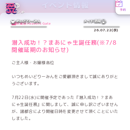
イベント情報
予約
MENU
EN／JP
めいどりーみん
メイド酒場
秋葉原 Heaven's Gate
26.07.22(水)
潜入成功！？まあにゃ生誕任務(※7/8
開催延期のお知らせ)
ご主人様・お嬢様各位
いつもめいどりーみんをご愛顧頂きまして誠にありがと
うございます。
7月22日(水)に開催予定であった『潜入成功！？まあ
にゃ生誕任務』に関しまして、誠に申し訳ございません
が、諸都合により開催日時を変更させて頂くことにいた
しました。