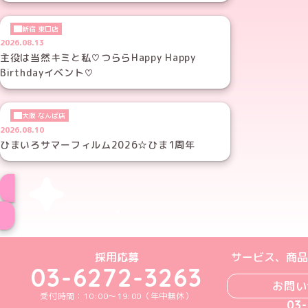
新宿 東口店
2026.08.13
主役は当然キミと私♡つららHappy Happy
Birthdayイベント♡
大阪 なんば店
2026.08.10
ひまいろサマーフィルム2026☆ひま1周年
めいどりーみんTikTok公式アカウン
めいどりーみんX公式アカウント
めいどりーみんInstagra
めいどりーみんFace
めいどりーみんY
採用応募
サービス、商品
03-6272-3263
お問い
受付時間：10:00～19:00（年中無休）
03