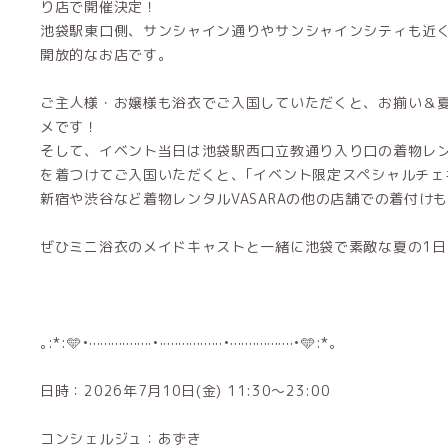
り店で開催決定！
池袋駅東口側、サンシャイン通りやサンシャインシティも近
開放的なお店です。
ご主人様・お嬢様も浴衣でご入国していただくと、お揃い＆
メです！
そして、イベント当日は池袋駅西口立教通り入り口の着物レンタ
を着つけてご入国いただくと、｢イベント限定スペシャルチェ
新宿や渋谷など着物レンタルVASARAの他の店舗での着付け
ぜひミニ浴衣のメイドキャストと一緒に池袋で素敵な夏の1
｡:*:🩵•·················•·················•·················•🩵:*｡
日時：2026年7月10日(金) 11:30〜23:00
コンシェルジュ：あずき