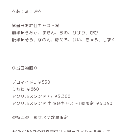
衣装：ミニ浴衣
💓当日お給仕キャスト💓
前半▶︎らみぃ、まるん、ちの、ひばり、ぴぴ
後半▶︎そう、なのん、ぽめろ、けい、きゃろ、しずく
🌻当日物販🌻
ブロマイドL ￥550
うちわ ￥660
アクリルスタンド 小 ￥3,300
アクリルスタンド 中※各キャスト1個限定 ￥5,390
🍉特典🍉 ※すべて数量限定
🌟VASARAでの浴衣着付け入国→スペシャルチェキ