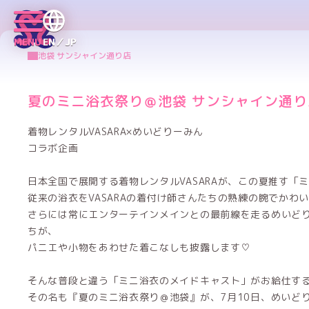
MENU
EN／JP
池袋 サンシャイン通り店
夏のミニ浴衣祭り＠池袋 サンシャイン通り
着物レンタルVASARA×めいどりーみん
コラボ企画
日本全国で展開する着物レンタルVASARAが、この夏推す「
従来の浴衣をVASARAの着付け師さんたちの熟練の腕でかわ
さらには常にエンターテインメインとの最前線を走るめいど
ちが、
パニエや小物をあわせた着こなしも披露します♡
そんな普段と違う「ミニ浴衣のメイドキャスト」がお給仕す
その名も『夏のミニ浴衣祭り＠池袋』が、7月10日、めいど