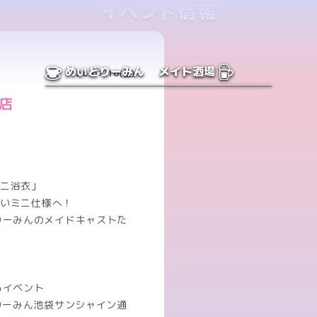
イベント情報
めいどりーみん
メイド酒場
26.07.10(金)
店
ミニ浴衣」
いいミニ仕様へ！
りーみんのメイドキャストた
るイベント
りーみん池袋サンシャイン通