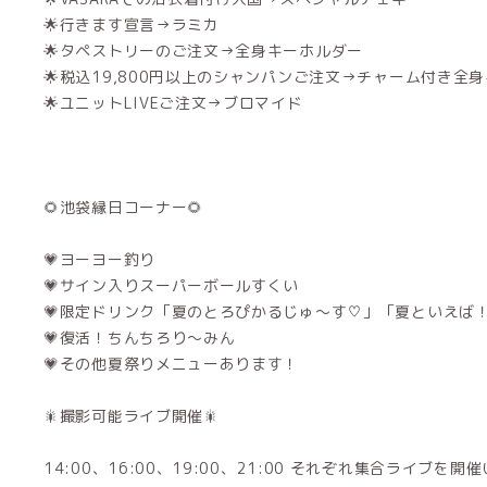
🌟行きます宣言→ラミカ
🌟タペストリーのご注文→全身キーホルダー
🌟税込19,800円以上のシャンパンご注文→チャーム付き全
🌟ユニットLIVEご注文→ブロマイド
🌻池袋縁日コーナー🌻
💗ヨーヨー釣り
💗サイン入りスーパーボールすくい
💗限定ドリンク「夏のとろぴかるじゅ〜す♡」「夏といえば！
💗復活！ちんちろり〜みん
💗その他夏祭りメニューあります！
🎇撮影可能ライブ開催🎇
14:00、16:00、19:00、21:00 それぞれ集合ライブを開