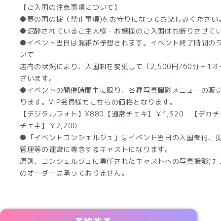
【ご入国の注意事項について】
●夢の国の掟（禁止事項)をお守りになってお楽しみください
●泥酔されているご主人様・お嬢様のご入国はお断りさせて
●イベント当日は混雑が予想されます。イベント終了時間の
いて
店内の状況により、入国料を変更して（2,500円/60分＋1
ざいます。
●イベントの開催時間中に限り、各種写真撮影メニューの販
ります。VIP会員様もこちらの価格となります。
【デジタルフォト】¥880【通常チェキ】￥1,320 【デカチ
チェキ】￥2,200
●「イベントコンシェルジュ」はイベント当日の入国受付、
管理等の運営に専念するキャストになります。
原則、コンシェルジュに専任されたキャストへの写真撮影(チェ
のオーダーは承っておりません。